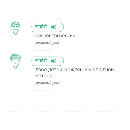
सनाभि
концентрический
мужско́й род
सनाभि
двое детей, рожденных от одной
матери
мужско́й род