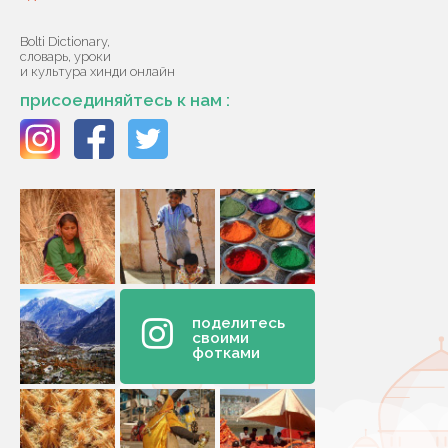
Bolti Dictionary,
словарь, уроки
и культура хинди онлайн
присоединяйтесь к нам :
поделитесь
своими
фотками