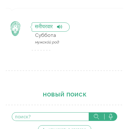
सनीचरवार
Суббота
мужско́й род
новый поиск