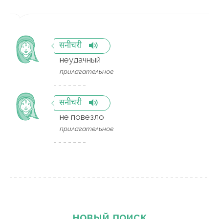
सनीचरी
неудачный
прилагательное
सनीचरी
не повезло
прилагательное
новый поиск