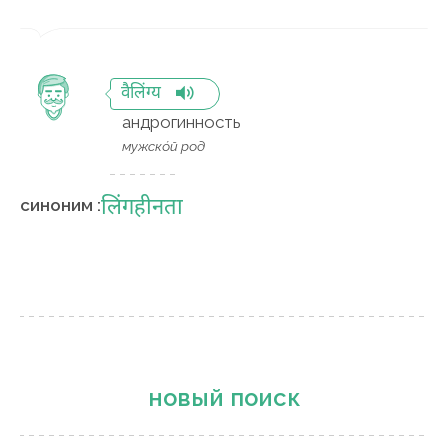
वैलिंग्य
андрогинность
мужско́й род
लिंगहीनता
синоним :
новый поиск