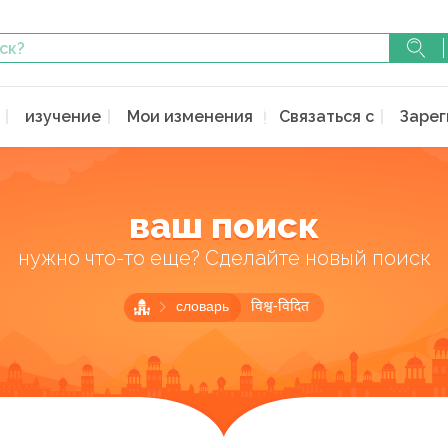
изучение
Мои изменения
Связаться с
Зарег
ваш поиск
нужно что-то еще? Сделайте новый поиск
словарь
विश्व-विदित