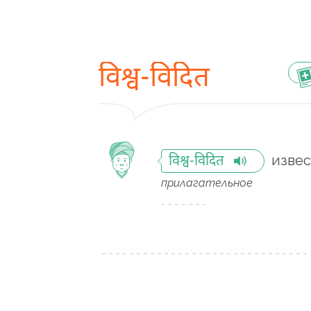
विश्व-विदित
извес
विश्व-विदित
прилагательное