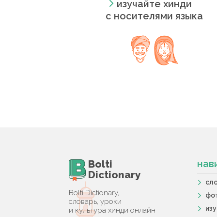
изучайте хинди
с носителями языка
Bolti
нав
Dictionary
сл
Bolti Dictionary,
фо
словарь, уроки
из
и культура хинди онлайн