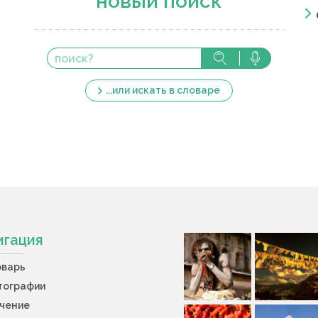
новый поиск
...или искать в словаре
игация
оварь
тографии
учение