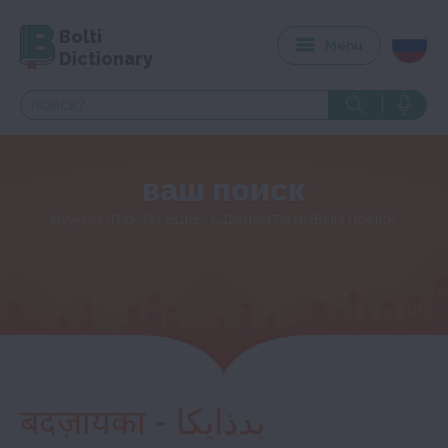
Bolti
Menu
Dictionary
ваш поиск
нужно что-то еще? Сделайте новый поиск
बदज़ायका - بدذايكا