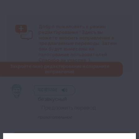
Добро пожаловать в режим
редактирования
! Здесь вы
можете вносить исправления в
предлагаемые переводы. Затем
они будут вынесены на
голосование пользователей.
Спасибо за участие :)
Закройте окно редактирования и сохраните
исправления
बदज़ायका
безвкусный
прилагательное
Закройте окно редактирования и сохраните исправления