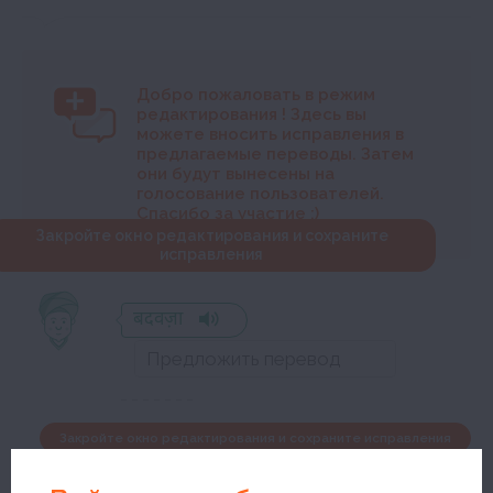
Добро пожаловать в режим
редактирования
! Здесь вы
можете вносить исправления в
предлагаемые переводы. Затем
они будут вынесены на
голосование пользователей.
Спасибо за участие :)
Закройте окно редактирования и сохраните
исправления
बदवज़ा
Закройте окно редактирования и сохраните исправления