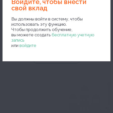
Войдите, чтобы внести
свой вклад
Вы должны войти в систему, чтобы
использовать эту функцию.
новый поиск
Чтобы продолжить обучение,
вы можете создать
бесплатную учетную
запись
или
войдите
...или искать в словаре