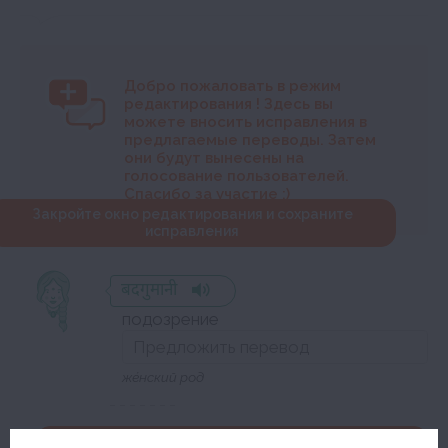
Добро пожаловать в режим
редактирования
! Здесь вы
можете вносить исправления в
предлагаемые переводы. Затем
они будут вынесены на
голосование пользователей.
Спасибо за участие :)
Закройте окно редактирования и сохраните
исправления
बदगुमानी
подозрение
же́нский род
Закройте окно редактирования и сохраните исправления