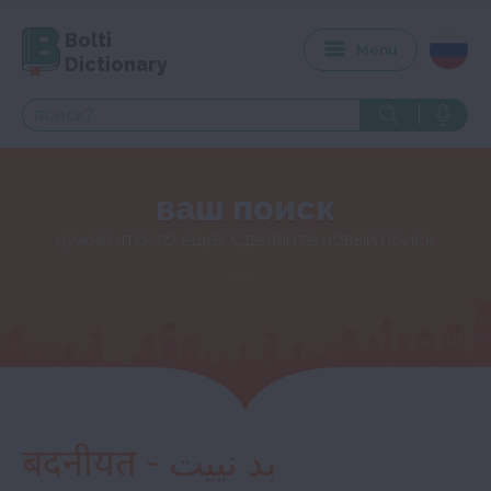
Bolti
Menu
Dictionary
ваш поиск
нужно что-то еще? Сделайте новый поиск
बदनीयत - بد نييت