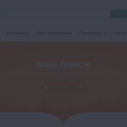
изучение
Мои изменения
Связаться с
Зарег
ваш поиск
нужно что-то еще? Сделайте новый поиск
словарь
बन्ना