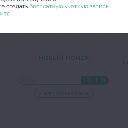
те создать
бесплатную учетную запись
Закройте окно ре
ите
новый поиск
...или искать в словаре