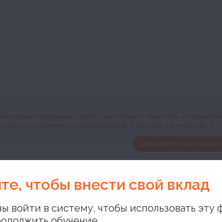
им редактирования
! Здесь вы можете вносить исправле
 на голосование пользователей. Спасибо за участие :)
Закройте окно редакт
 песня
те, чтобы внести свой вклад
ы войти в систему, чтобы использовать эту 
одолжить обучение,