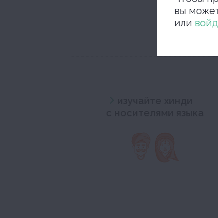
вы може
или
войд
изучайте хинди
с носителями языка