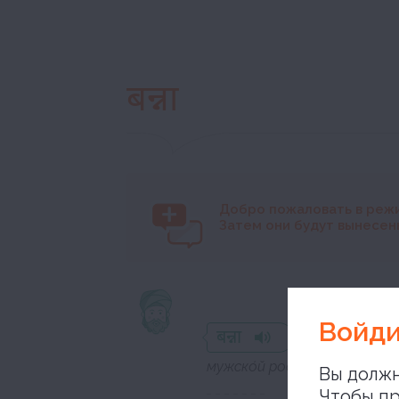
बन्ना
Добро пожаловать в реж
Затем они будут вынесены
свадебная
Войди
बन्ना
мужско́й род
Вы должн
Чтобы пр