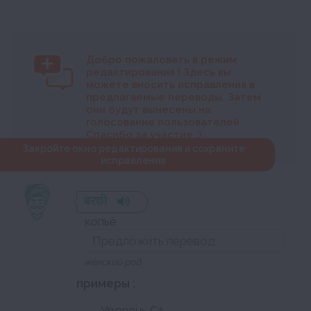
Добро пожаловать в режим
редактирования
! Здесь вы
можете вносить исправления в
предлагаемые переводы. Затем
они будут вынесены на
голосование пользователей.
Спасибо за участие :)
Закройте окно редактирования и сохраните
исправления
बरछी
копьё
же́нский род
примеры :
Уровень C1