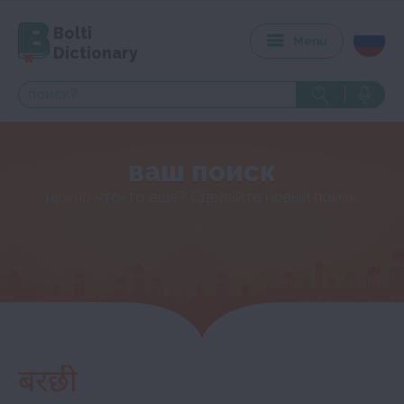
Bolti
Menu
Dictionary
ваш поиск
нужно что-то еще? Сделайте новый поиск
बरछी