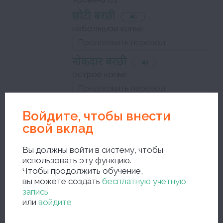
छोटी बरछी
небольшое копьё
नोकदार बरछी
острое копье
Войдите, чтобы внести
बरछी से मारना
свой вклад
пронзить кого-либо копьем
Вы должны войти в систему, чтобы
использовать эту функцию.
переходный глагол
Чтобы продолжить обучение,
вы можете создать
бесплатную учетную
запись
Закройте окно редактирования и сохраните исправления
или
войдите