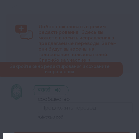
Добро пожаловать в режим
редактирования
! Здесь вы
можете вносить исправления в
предлагаемые переводы. Затем
они будут вынесены на
голосование пользователей.
Спасибо за участие :)
Закройте окно редактирования и сохраните
исправления
बरादरी
сообщество
же́нский род
Закройте окно редактирования и сохраните исправления