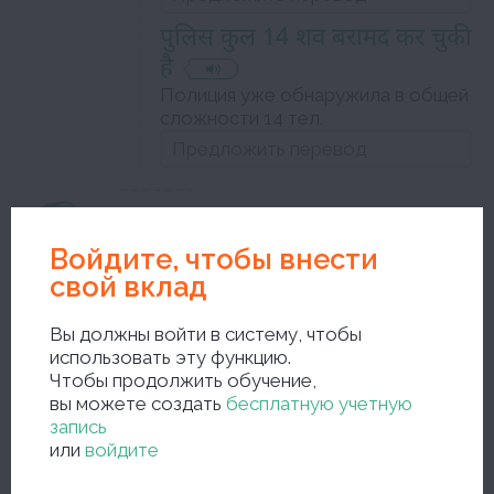
पुलिस कुल 14 शव बरामद कर चुकी
है
Полиция уже обнаружила в общей
сложности 14 тел.
बरामद करना
Войдите, чтобы внести
войти на сайт
свой вклад
переходный глагол
Вы должны войти в систему, чтобы
использовать эту функцию.
пример :
Чтобы продолжить обучение,
Уровень должен быть определен
вы можете создать
бесплатную учетную
запись
एक डायरी और एक लैपटॉप बरामद
или
войдите
किया गया है