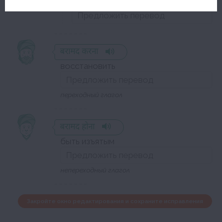
были изъяты дневник и ноутбук
बरामद करना
восстановить
переходный глагол
बरामद होना
быть изъятым
непереходный глагол
Закройте окно редактирования и сохраните исправления