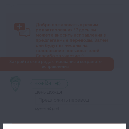
Добро пожаловать в режим
редактирования
! Здесь вы
можете вносить исправления в
предлагаемые переводы. Затем
они будут вынесены на
голосование пользователей.
Спасибо за участие :)
Закройте окно редактирования и сохраните
исправления
बरस-दिन
день дождя
мужско́й род
Закройте окно редактирования и сохраните исправления