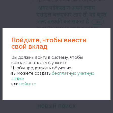
अगर पाकिस्तान अपने तमाम
वसाइल बरूएकार लाए तो वह बहुत
जल्द तरक़्क़ी कर सकता है
если Пакистан использует все
свои ресурсы, то он будет быстро
развиваться
Войдите, чтобы внести
свой вклад
Вы должны войти в систему, чтобы
использовать эту функцию.
Закройте окно редактирования и сохраните исправления
Чтобы продолжить обучение,
вы можете создать
бесплатную учетную
запись
или
войдите
новый поиск