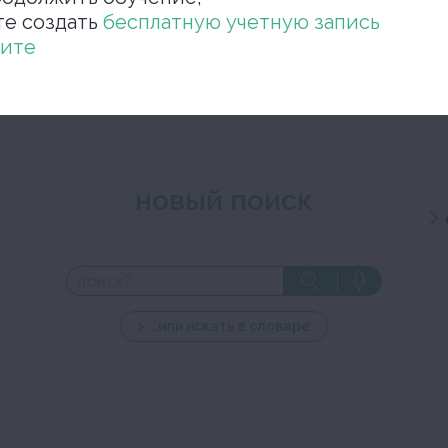
те создать
бесплатную учетную запись
Закройте окно ре
ите
новый поиск
...или искать в словаре