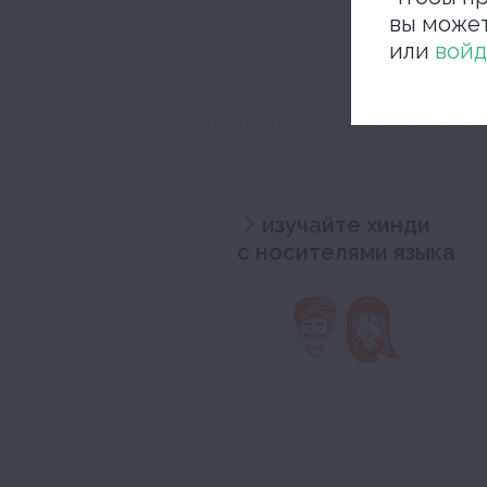
вы може
или
войд
изучайте хинди
с носителями языка