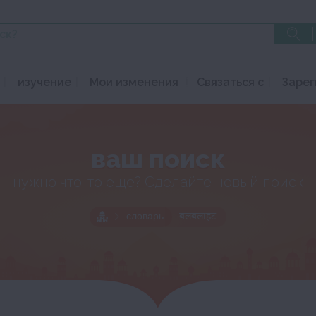
изучение
Мои изменения
Связаться с
Зарег
ваш поиск
нужно что-то еще? Сделайте новый поиск
словарь
बलबलाहट