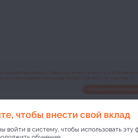
им редактирования
! Здесь вы можете вносить исправле
 на голосование пользователей. Спасибо за участие :)
Закройте окно редакт
юще
те, чтобы внести свой вклад
ы войти в систему, чтобы использовать эту 
одолжить обучение,