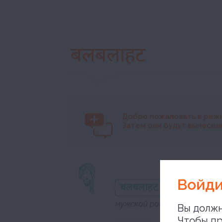
बलबलाहट
Добро пожаловать в реж
Затем они будут вынесены
вопи
Войди
बलबलाहट
мужско́й род
Вы должн
Чтобы пр