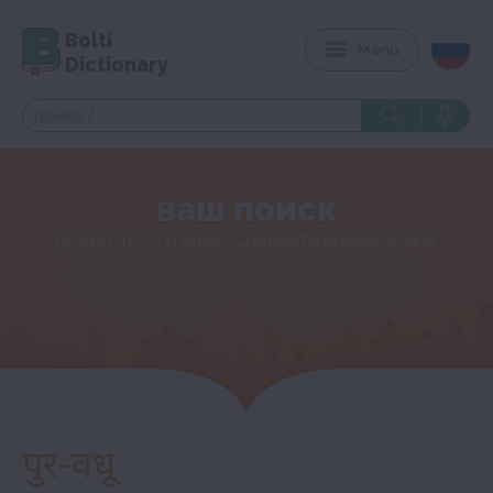
Bolti
Menu
Dictionary
ваш поиск
нужно что-то еще? Сделайте новый поиск
पुर-वधू