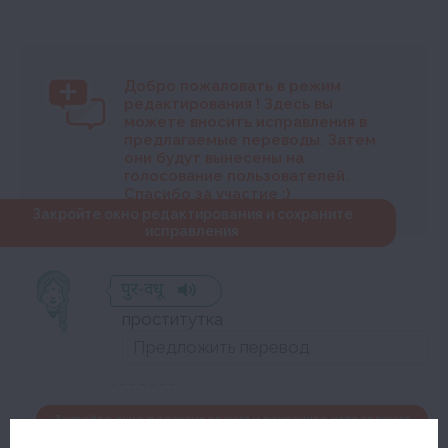
Добро пожаловать в режим
редактирования
! Здесь вы
можете вносить исправления в
предлагаемые переводы. Затем
они будут вынесены на
голосование пользователей.
Спасибо за участие :)
Закройте окно редактирования и сохраните
исправления
पुर-वधू
проститутка
Закройте окно редактирования и сохраните исправления