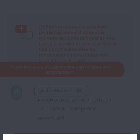
Добро пожаловать в режим
редактирования
! Здесь вы
можете вносить исправления в
предлагаемые переводы. Затем
они будут вынесены на
голосование пользователей.
Спасибо за участие :)
Закройте окно редактирования и сохраните
исправления
पुराजीव-संग्रहालय
музей естественной истории
мужско́й род
Закройте окно редактирования и сохраните исправления