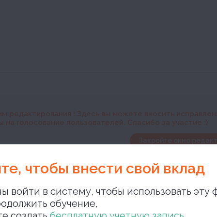
им редактирования
! Здесь вы можете вносить исправле
 на голосование пользователей. Спасибо за участие :)
Закройте окно редакт
те, чтобы внести свой вклад
ы войти в систему, чтобы использовать эту 
одолжить обучение,
Закройте окно ре
те создать
бесплатную учетную запись