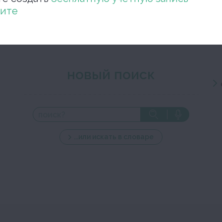
ите
новый поиск
...или искать в словаре