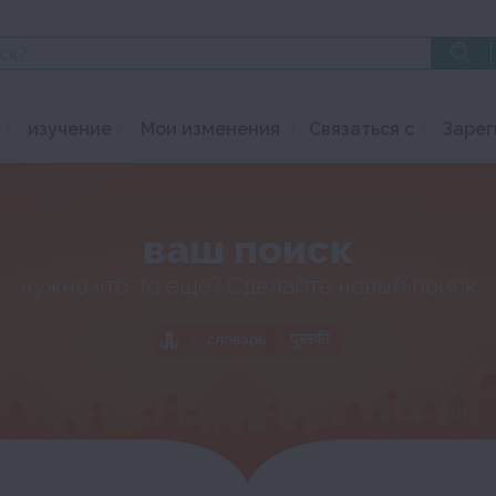
изучение
Мои изменения
Связаться с
Зарег
ваш поиск
нужно что-то еще? Сделайте новый поиск
словарь
पुस्तकी