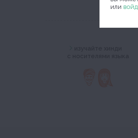
или
войд
изучайте хинди
с носителями языка