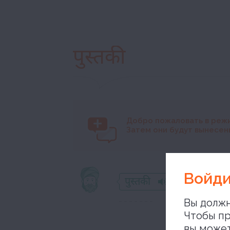
पुस्तकी
Добро пожаловать в реж
Затем они будут вынесены
Войди
पुस्तकी
Вы должн
Чтобы пр
вы може