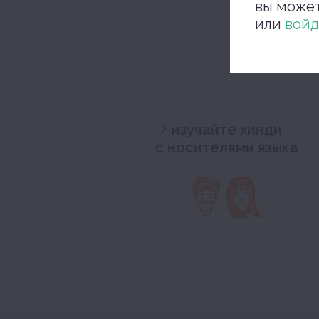
вы може
или
войд
изучайте хинди
с носителями языка