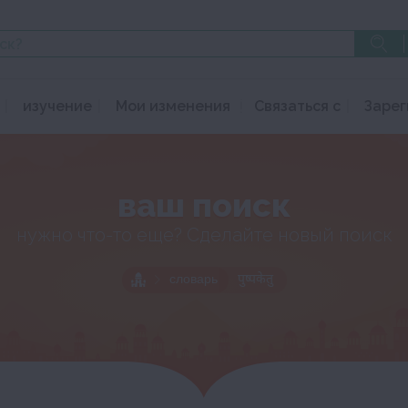
изучение
Мои изменения
Связаться с
Зарег
ваш поиск
нужно что-то еще? Сделайте новый поиск
словарь
पुष्पकेतु