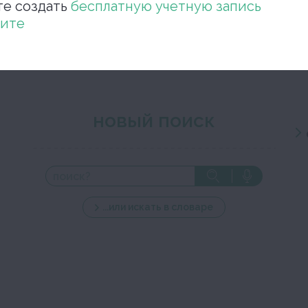
те создать
бесплатную учетную запись
Закройте окно ре
ите
новый поиск
...или искать в словаре