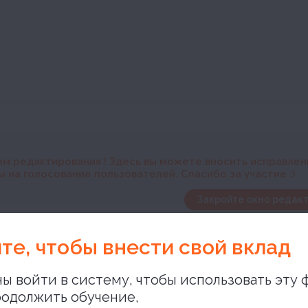
им редактирования
! Здесь вы можете вносить исправле
 на голосование пользователей. Спасибо за участие :)
Закройте окно редакт
н
те, чтобы внести свой вклад
ы войти в систему, чтобы использовать эту 
одолжить обучение,