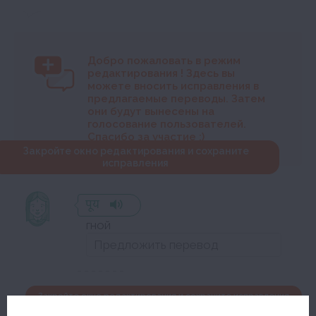
Добро пожаловать в режим
редактирования
! Здесь вы
можете вносить исправления в
предлагаемые переводы. Затем
они будут вынесены на
голосование пользователей.
Спасибо за участие :)
Закройте окно редактирования и сохраните
исправления
पूय
гной
Закройте окно редактирования и сохраните исправления