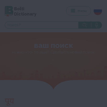
Bolti
Menu
Dictionary
ваш поиск
нужно что-то еще? Сделайте новый поиск
पूय