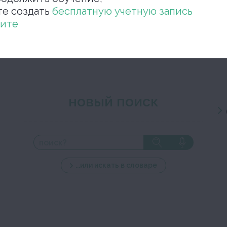
те создать
бесплатную учетную запись
Закройте окно ре
ите
новый поиск
...или искать в словаре