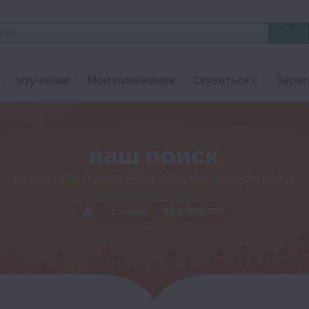
изучение
Мои изменения
Связаться с
Зарег
ваш поиск
нужно что-то еще? Сделайте новый поиск
словарь
पूर्व-इतिहास काल