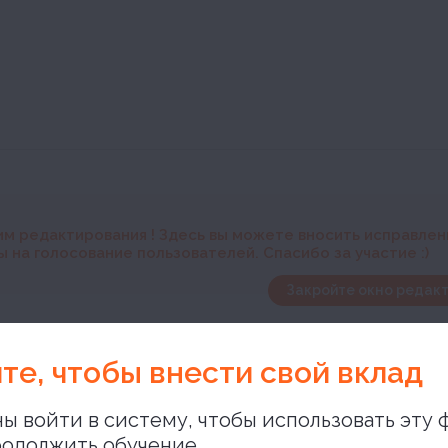
им редактирования
! Здесь вы можете вносить исправле
 на голосование пользователей. Спасибо за участие :)
Закройте окно редакт
предыстория
те, чтобы внести свой вклад
ы войти в систему, чтобы использовать эту 
одолжить обучение,