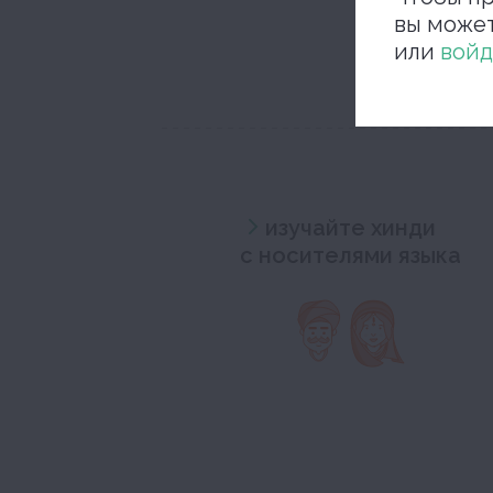
вы може
или
войд
изучайте хинди
с носителями языка