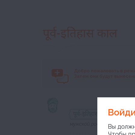
पूर्व-इतिहास काल
Добро пожаловать в реж
Затем они будут вынесены
Войди
पूर्व-इतिहास काल
мужско́й род
Вы должн
Чтобы пр