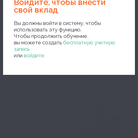
Войдите, чтобы внести
свой вклад
Вы должны войти в систему, чтобы
использовать эту функцию.
новый поиск
Чтобы продолжить обучение,
вы можете создать
бесплатную учетную
запись
или
войдите
...или искать в словаре