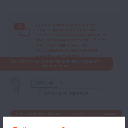
Добро пожаловать в режим
редактирования
! Здесь вы
можете вносить исправления в
предлагаемые переводы. Затем
они будут вынесены на
голосование пользователей.
Спасибо за участие :)
Закройте окно редактирования и сохраните
исправления
पृक्का
Закройте окно редактирования и сохраните исправления