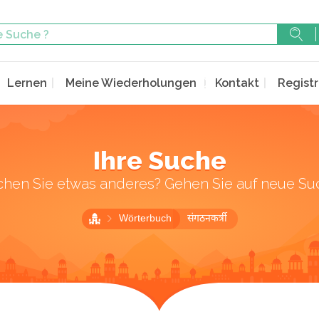
Lernen
Meine Wiederholungen
Kontakt
Registr
Ihre Suche
chen Sie etwas anderes? Gehen Sie auf neue Su
Wörterbuch
संगठनकर्त्री