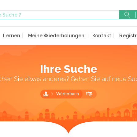
Lernen
Meine Wiederholungen
Kontakt
Registr
Ihre Suche
chen Sie etwas anderes? Gehen Sie auf neue Su
Wörterbuch
शंकु