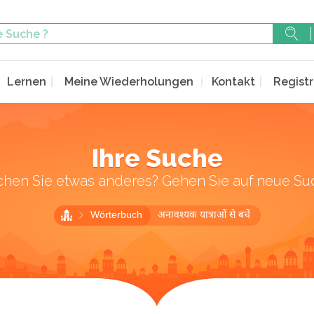
Lernen
Meine Wiederholungen
Kontakt
Registr
Ihre Suche
chen Sie etwas anderes? Gehen Sie auf neue Su
Wörterbuch
अनावश्यक यात्राओं से बचें