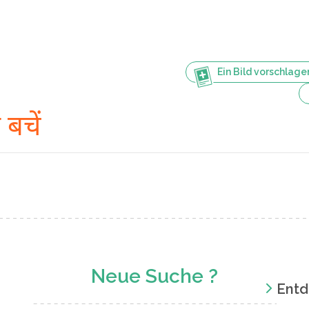
Ein Bild vorschlage
 बचें
Neue Suche ?
Entd