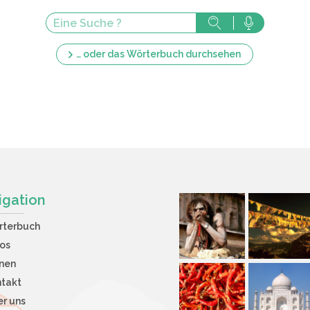
… oder das Wörterbuch durchsehen
igation
rterbuch
os
nen
takt
r uns