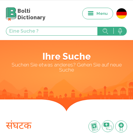
Bolti
Menu
Dictionary
Ihre Suche
Suchen Sie etwas anderes? Gehen Sie auf neue
Suche
संघटक