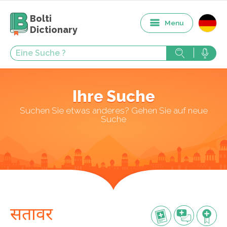
Bolti
Menu
Dictionary
Ihre Suche
Suchen Sie etwas anderes? Gehen Sie auf neue
Suche
सतावर