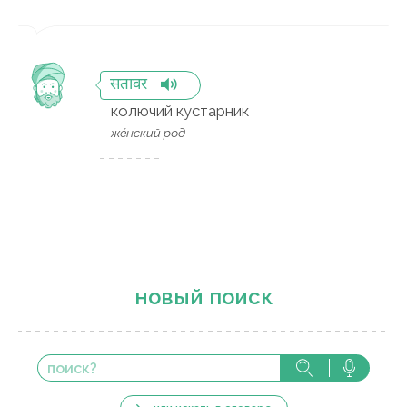
सतावर
колючий кустарник
же́нский род
новый поиск