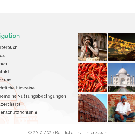
igation
rterbuch
os
nen
takt
r uns
htliche Hinweise
lgemeine Nutzungsbedingungen
zercharta
enschutzrichtlinie
© 2010-2026 Boltidictionary -
Impressum