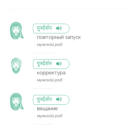
पुनर्दर्शन
повторный запуск
мужско́й род
पुनर्दर्शन
корректура
мужско́й род
पुनर्दर्शन
вещание
мужско́й род