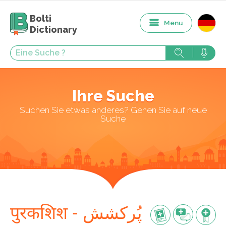
Bolti
Menu
Dictionary
Ihre Suche
Suchen Sie etwas anderes? Gehen Sie auf neue
Suche
पुरकशिश - پُرکشش