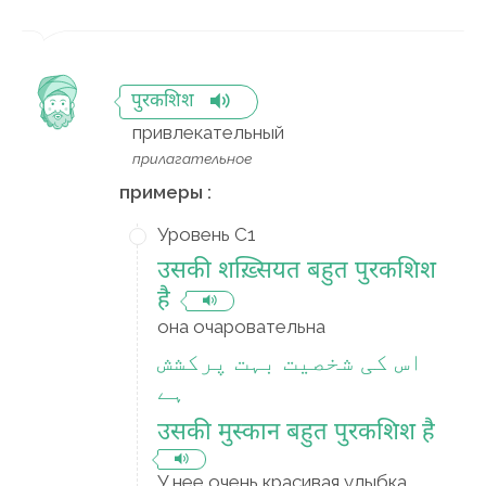
पुरकशिश
привлекательный
прилагательное
примеры :
Уровень C1
उसकी शख़्सियत बहुत पुरकशिश
है
она очаровательна
اس کی شخصیت بہت پرکشش
ہے
उसकी मुस्कान बहुत पुरकशिश है
У нее очень красивая улыбка