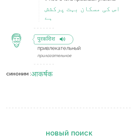
اس کی مسکان بہت پرکشش
ہے
पुरकशिश
привлекательный
прилагательное
आकर्षक
синоним :
новый поиск