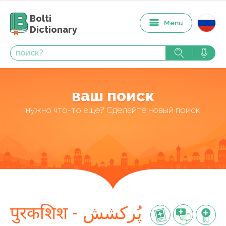
Bolti
Menu
Dictionary
ваш поиск
нужно что-то еще? Сделайте новый поиск
पुरकशिश - پُرکشش