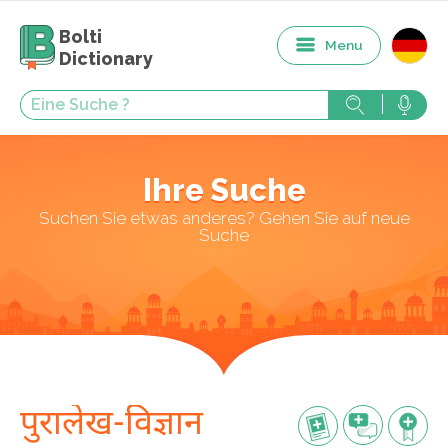
Bolti
Menu
Dictionary
Ihre Suche
Suchen Sie etwas anderes? Gehen Sie auf neue
Suche
पुरालेख-विज्ञान