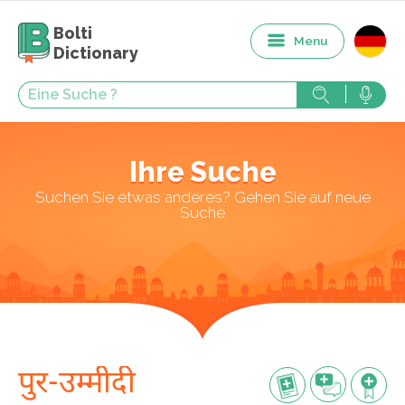
Bolti
Menu
Dictionary
Ihre Suche
Suchen Sie etwas anderes? Gehen Sie auf neue
Suche
पुर-उम्मीदी