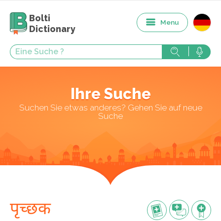
Bolti
Menu
Dictionary
Ihre Suche
Suchen Sie etwas anderes? Gehen Sie auf neue
Suche
पृच्छक