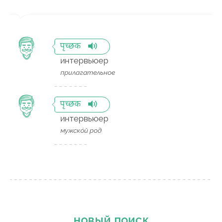
पृच्छक
интервьюер
прилагательное
पृच्छक
интервьюер
мужско́й род
новый поиск