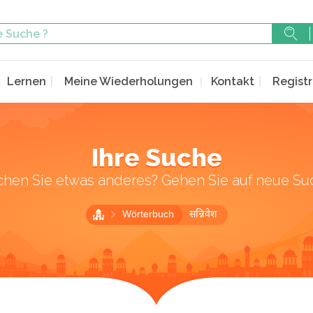
Lernen
Meine Wiederholungen
Kontakt
Registr
Ihre Suche
chen Sie etwas anderes? Gehen Sie auf neue Su
Wörterbuch
सन्निवेश