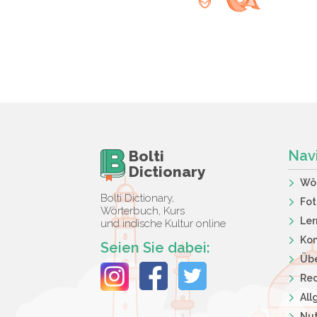
Bolti
Nav
Dictionary
Wö
Bolti Dictionary,
Fot
Wörterbuch, Kurs
Ler
und indische Kultur online
Kon
Seien Sie dabei:
Übe
Rec
Al
Nut