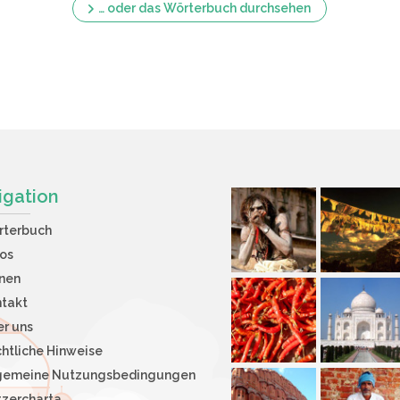
… oder das Wörterbuch durchsehen
igation
rterbuch
os
nen
takt
r uns
htliche Hinweise
lgemeine Nutzungsbedingungen
zercharta