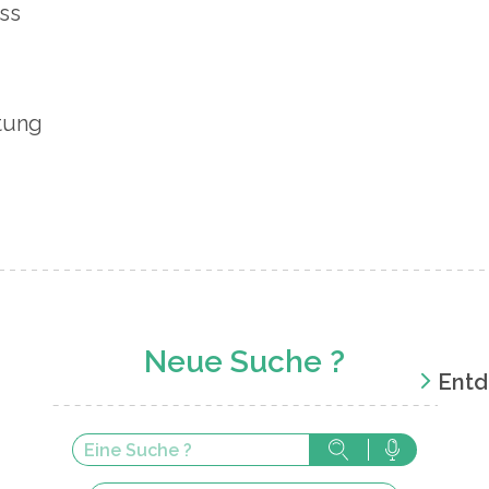
ss
tung
Neue Suche ?
Entd