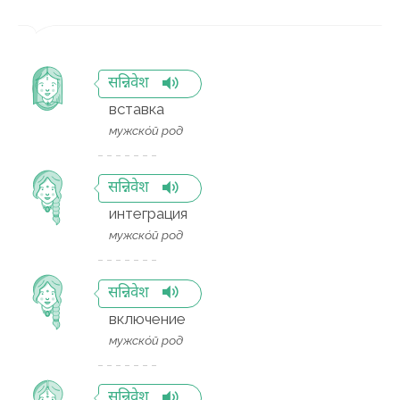
सन्निवेश
вставка
мужско́й род
सन्निवेश
интеграция
мужско́й род
सन्निवेश
включение
мужско́й род
सन्निवेश