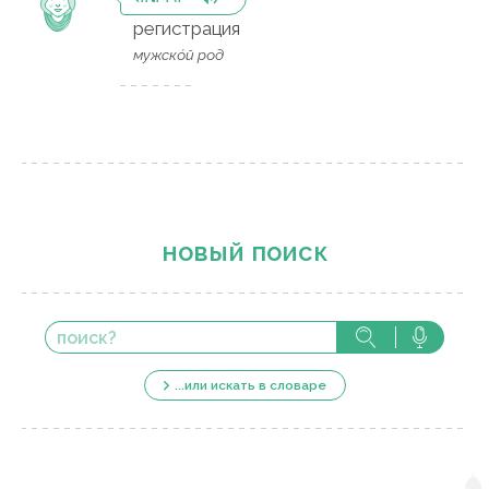
регистрация
мужско́й род
новый поиск
...или искать в словаре