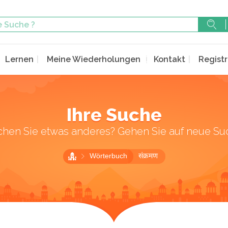
Lernen
Meine Wiederholungen
Kontakt
Registr
Ihre Suche
chen Sie etwas anderes? Gehen Sie auf neue Su
Wörterbuch
संक्रमण