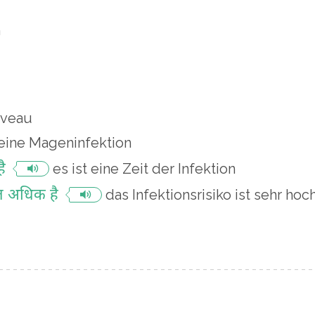
n
iveau
eine Mageninfektion
ै
es ist eine Zeit der Infektion
त अधिक है
das Infektionsrisiko ist sehr hoc