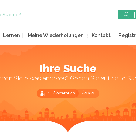
Lernen
Meine Wiederholungen
Kontakt
Registr
Ihre Suche
chen Sie etwas anderes? Gehen Sie auf neue Su
Wörterbuch
संक्रामक