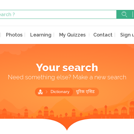
Photos
Learning
My Quizzes
Contact
Sign 
Your search
Need something else? Make a new search
Dictionary
यूरिक एसिड