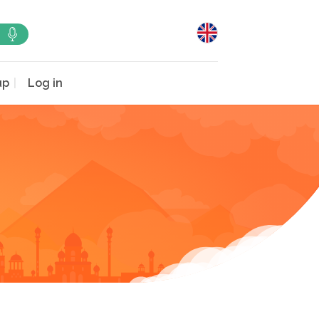
up
Log in