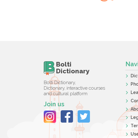
Bolti
Nav
Dictionary
Dic
Bolti Dictionary,
Ph
Dictionary, interactive courses
Lea
and cultural platform
Co
Join us
Ab
Leg
Ter
Use