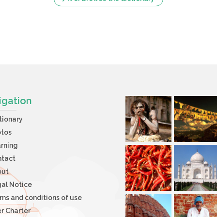
igation
tionary
otos
rning
ntact
out
al Notice
ms and conditions of use
r Charter