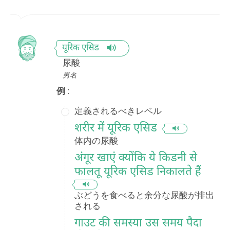
यूरिक एसिड
尿酸
男名
例 :
定義されるべきレベル
शरीर में यूरिक एसिड
体内の尿酸
अंगूर खाएं क्योंकि ये किडनी से
फालतू यूरिक एसिड निकालते हैं
ぶどうを食べると余分な尿酸が排出
される
गाउट की समस्या उस समय पैदा