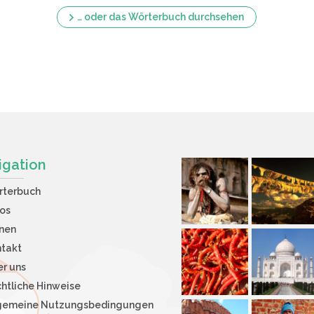
… oder das Wörterbuch durchsehen
igation
rterbuch
os
nen
takt
r uns
htliche Hinweise
lgemeine Nutzungsbedingungen