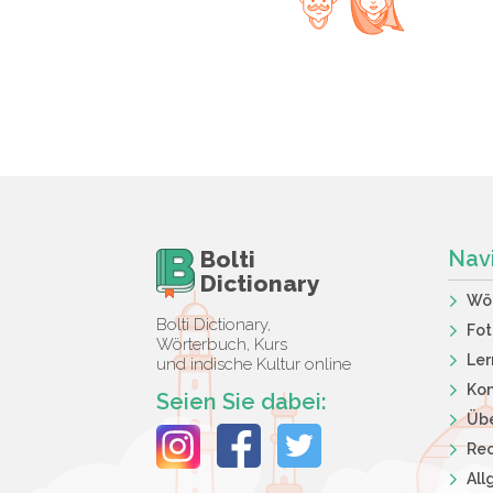
Bolti
Nav
Dictionary
Wö
Bolti Dictionary,
Fot
Wörterbuch, Kurs
Ler
und indische Kultur online
Kon
Seien Sie dabei:
Übe
Rec
Al