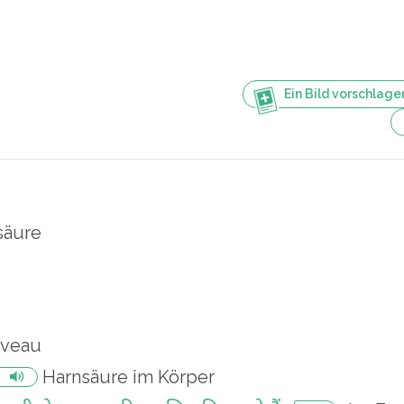
Ein Bild vorschlage
säure
iveau
Harnsäure im Körper