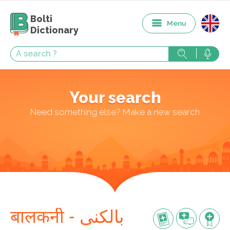
Bolti
Menu
Dictionary
Your search
Need something else? Make a new search
बालकनी - بالکنی