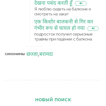
देखना पसंद करती हूँ
Я люблю сидеть на балконе и
смотреть на закат
एक किशोर बालकनी से गिर कर
गंभीर रूप से घायल हो गया
подросток получил серьезные
травмы при падении с балкона
छज्जा
,
बरामदा
синонимы :
новый поиск