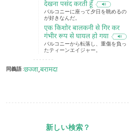
देखना पसंद करती हूँ
バルコニーに座って夕日を眺めるの
が好きなんだ。
एक किशोर बालकनी से गिर कर
गंभीर रूप से घायल हो गया
バルコニーから転落し、重傷を負っ
たティーンエイジャー。
छज्जा
,
बरामदा
同義語 :
新しい検索？