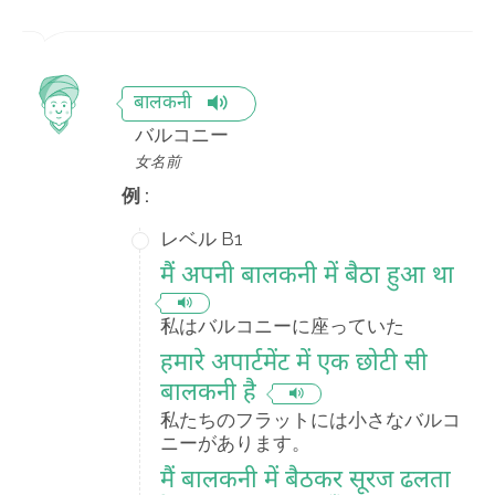
बालकनी
バルコニー
女名前
例 :
レベル B1
मैं अपनी बालकनी में बैठा हुआ था
私はバルコニーに座っていた
हमारे अपार्टमेंट में एक छोटी सी
बालकनी है
私たちのフラットには小さなバルコ
ニーがあります。
मैं बालकनी में बैठकर सूरज ढलता