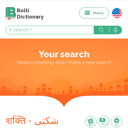
Bolti
Menu
Dictionary
Your search
Need something else? Make a new search
शक्ति - شکتی