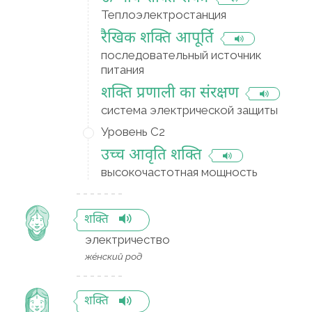
Теплоэлектростанция
रैखिक शक्ति आपूर्ति
последовательный источник
питания
शक्ति प्रणाली का संरक्षण
система электрической защиты
Уровень C2
उच्च आवृति शक्ति
высокочастотная мощность
शक्ति
электричество
же́нский род
शक्ति