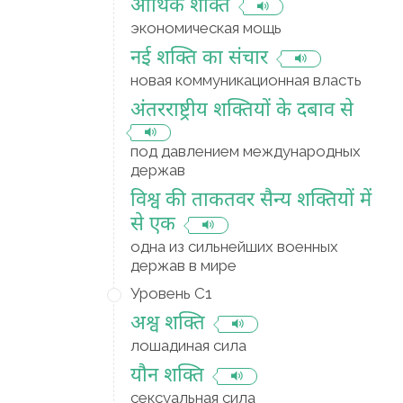
आर्थिक शक्ति
экономическая мощь
नई शक्ति का संचार
новая коммуникационная власть
अंतरराष्ट्रीय शक्तियों के दबाव से
под давлением международных
держав
विश्व की ताकतवर सैन्य शक्तियों में
से एक
одна из сильнейших военных
держав в мире
Уровень C1
अश्व शक्ति
лошадиная сила
यौन शक्ति
сексуальная сила