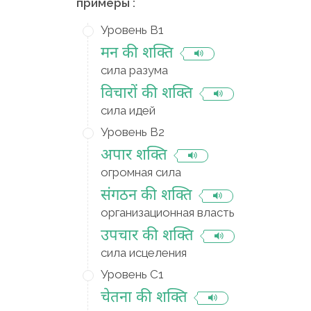
примеры :
Уровень B1
मन की शक्ति
сила разума
विचारों की शक्ति
сила идей
Уровень B2
अपार शक्ति
огромная сила
संगठन की शक्ति
организационная власть
उपचार की शक्ति
сила исцеления
Уровень C1
चेतना की शक्ति