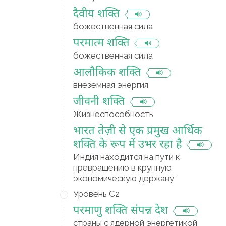
दैवीय शक्ति
божественная сила
परमात्म शक्ति
божественная сила
आलौकिक शक्ति
внеземная энергия
जीवनी शक्ति
Жизнеспособность
भारत तेज़ी से एक प्रमुख आर्थिक
शक्ति के रूप में उभर रहा है
Индия находится на пути к
превращению в крупную
экономическую державу
Уровень C2
परमाणु शक्ति संपन्न देश
страны с ядерной энергетикой