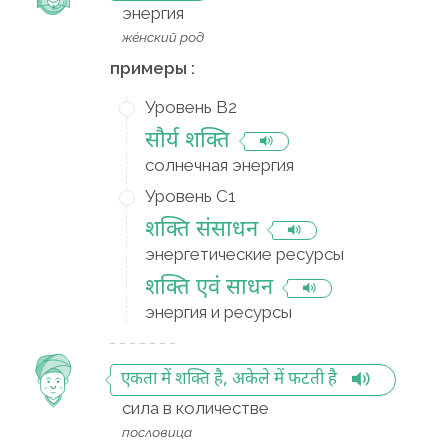
энергия
же́нский род
примеры :
Уровень B2
सौर्य शक्ति
солнечная энергия
Уровень C1
शक्ति संसाधन
энергетические ресурсы
शक्ति एवं साधन
энергия и ресурсы
एकता में शक्ति है, अकेले में फटती है
сила в количестве
пословица