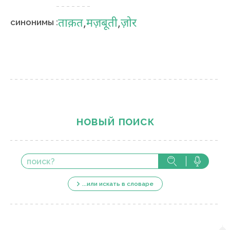
ताक़त
,
मज़बूती
,
ज़ोर
синонимы :
новый поиск
...или искать в словаре