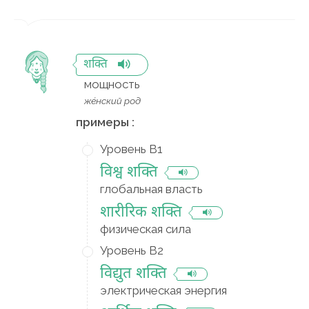
शक्ति
мощность
же́нский род
примеры :
Уровень B1
विश्व शक्ति
глобальная власть
शारीरिक शक्ति
физическая сила
Уровень B2
विद्युत शक्ति
электрическая энергия