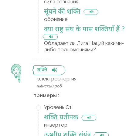
сила сознания
सूंघने की शक्ति
обоняние
क्या राष्ट्र संघ के पास शक्तियाँ हैं ?
Обладает ли Лига Наций какими-
либо полномочиями?
शक्ति
электроэнергия
же́нский род
примеры :
Уровень C1
शक्ति प्रतीपक
инвертор
ऊष्मीय शक्ति संयंत्र