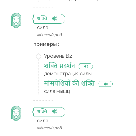
शक्ति
сила
же́нский род
примеры :
Уровень B2
शक्ति प्रदर्शन
демонстрация силы
मांसपेशियों की शक्ति
сила мышц
शक्ति
сила
же́нский род