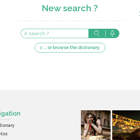
New search ?
... or browse the dictionary
igation
tionary
otos