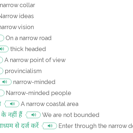
narrow collar
Narrow ideas
narrow vision
On a narrow road
thick headed
A narrow point of view
provincialism
narrow-minded
Narrow-minded people
र
A narrow coastal area
े नहीं हैं
We are not bounded
्यम से दर्ज करें
Enter through the narrow d