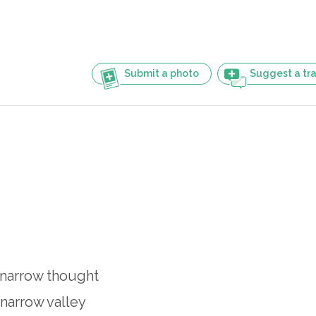
Submit a photo
Suggest a tra
 narrow thought
 narrow valley