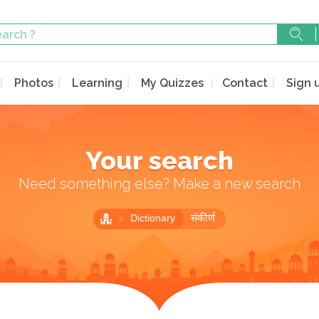
Photos
Learning
My Quizzes
Contact
Sign 
Your search
Need something else? Make a new search
Dictionary
संकीर्ण