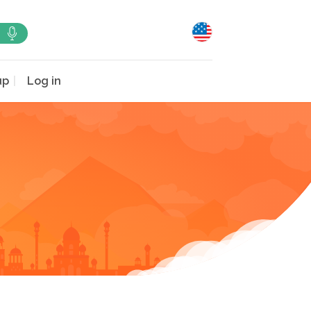
up
Log in